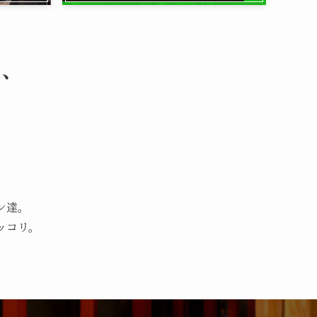
し、
ン達。
ッコリ。