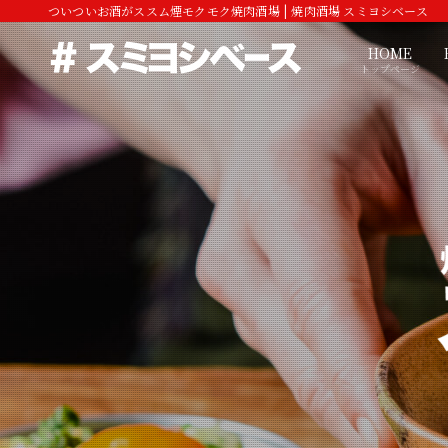
ついついお酒がススム煙モクモク焼肉酒場 | 焼肉酒場 スミヨシベース
HOME
トップページ