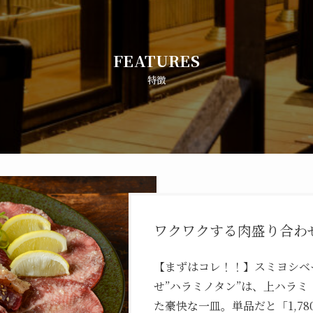
FEATURES
特徴
ワクワクする肉盛り合わ
【まずはコレ！！】スミヨシベ
せ”ハラミノタン”は、上ハラミ
た豪快な一皿。単品だと「1,780円