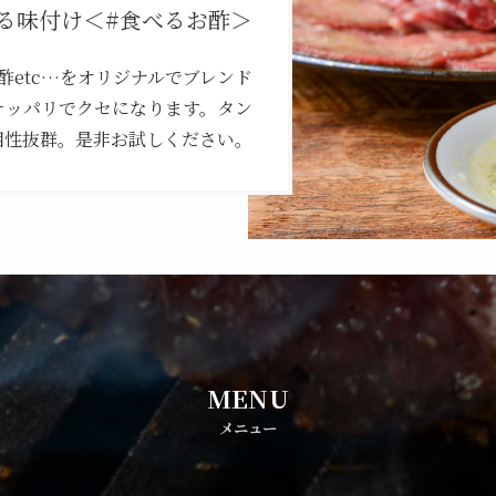
る味付け＜#食べるお酢＞
酢etc…をオリジナルでブレンド
サッパリでクセになります。タン
相性抜群。是非お試しください。
MENU
メニュー