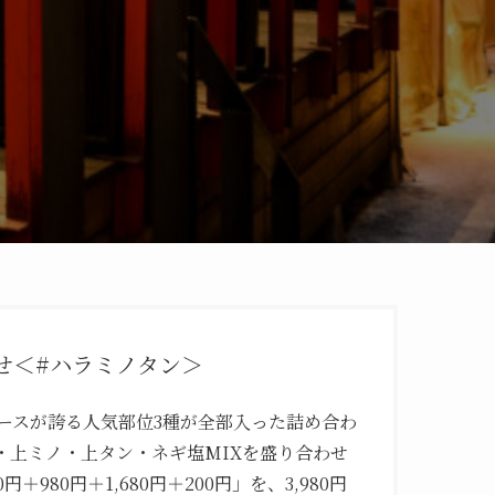
せ＜#ハラミノタン＞
ースが誇る人気部位3種が全部入った詰め合わ
・上ミノ・上タン・ネギ塩MIXを盛り合わせ
＋980円＋1,680円＋200円」を、3,980円